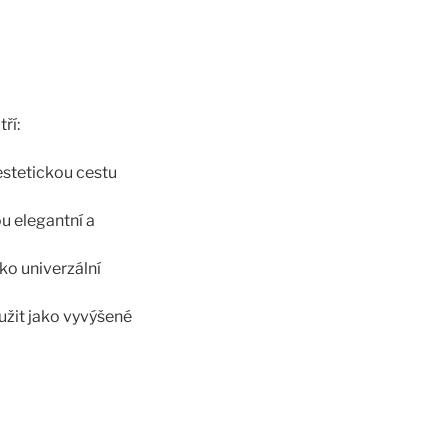
ří:
estetickou cestu
u elegantní a
ko univerzální
užit jako vyvýšené