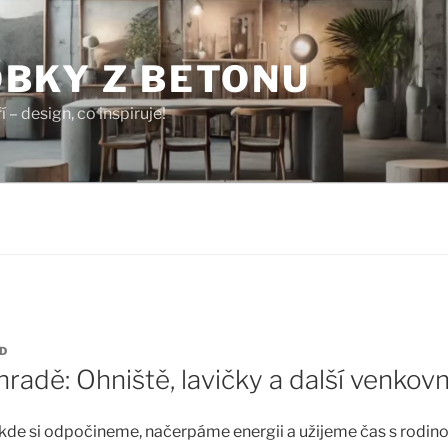
BKY Z BETONU
í – design, co inspiruje!
D
radě: Ohniště, lavičky a další venkov
kde si odpočineme, načerpáme energii a užijeme čas s rodinou 