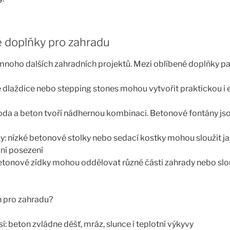
é doplňky pro zahradu
 mnoho dalších zahradních projektů. Mezi oblíbené doplňky pat
dlaždice nebo stepping stones mohou vytvořit praktickou i 
oda a beton tvoří nádhernou kombinaci. Betonové fontány jso
ky: nízké betonové stolky nebo sedací kostky mohou sloužit ja
ní posezení
etonové zídky mohou oddělovat různé části zahrady nebo slo
n pro zahradu?
: beton zvládne déšť, mráz, slunce i teplotní výkyvy