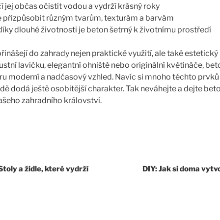
 jej občas očistit vodou a vydrží krásný roky
lze přizpůsobit různým tvarům, texturám a barvám
íky dlouhé životnosti je beton šetrný k životnímu prostředí
nášejí do zahrady nejen praktické využití, ale také estetický
stní lavičku, elegantní ohniště nebo originální květináče, b
u moderní a nadčasový vzhled. Navíc si mnoho těchto prvků
dě dodá ještě osobitější charakter. Tak neváhejte a dejte beto
ašeho zahradního království.
oly a židle, které vydrží
DIY: Jak si doma vytv