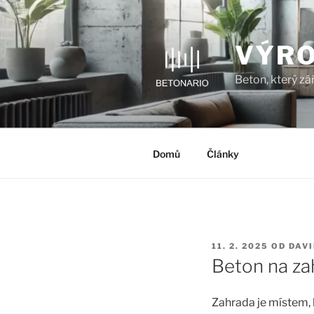
Přejít
k
obsahu
VÝRO
webu
Beton, který zář
Domů
Články
PUBLIKOVÁNO
11. 2. 2025
OD
DAVI
Beton na zah
Zahrada je místem, 