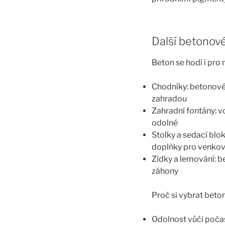
Další betonov
Beton se hodí i pro
Chodníky: betonové 
zahradou
Zahradní fontány: v
odolné
Stolky a sedací blo
doplňky pro venkov
Zídky a lemování: b
záhony
Proč si vybrat beto
Odolnost vůči počasí