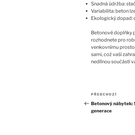
Snadná údržba: stačí
Variabilita: beton 
Ekologický dopad: d
Betonové doplňky při
rozhodnete pro robu
venkovnímu prostor
sami, což vaší zahra
nedílnou součástí v
Navigace
Předchozí
PŘEDCHOZÍ
pro
příspěvek
Betonový nábytek: St
generace
příspěvek