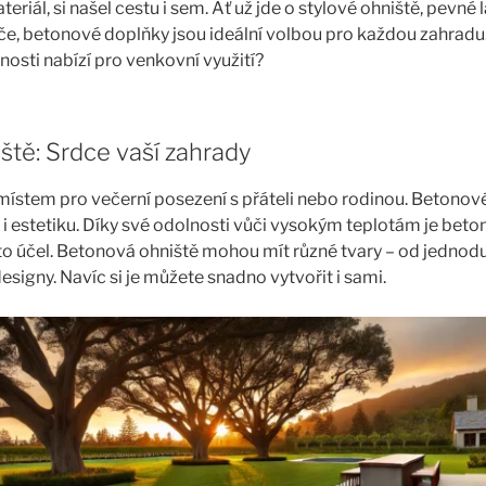
riál, si našel cestu i sem. Ať už jde o stylové ohniště, pevné
če, betonové doplňky jsou ideální volbou pro každou zahradu.
nosti nabízí pro venkovní využití?
ště: Srdce vaší zahrady
místem pro večerní posezení s přáteli nebo rodinou. Betonové
 i estetiku. Díky své odolnosti vůči vysokým teplotám je beto
to účel. Betonová ohniště mohou mít různé tvary – od jednod
signy. Navíc si je můžete snadno vytvořit i sami.