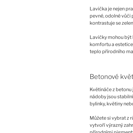
Lavička je nejen pr
pevné, odolné vůči 
kontrastuje se zele
Lavičky mohou být k
komfortu a estetice
teplo přírodního ma
Betonové květi
Květináče z betonu 
nádoby jsou stabilní
bylinky, květiny ne
Můžete si vybrat z r
vytvoří výrazný zahr
přírodními pigment