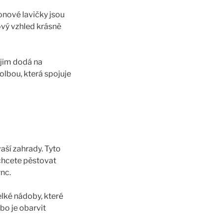
onové lavičky jsou
ový vzhled krásně
 jim dodá na
olbou, která spojuje
aší zahrady. Tyto
 chcete pěstovat
nc.
elké nádoby, které
bo je obarvit