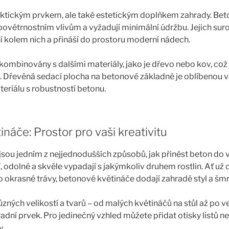
aktickým prvkem, ale také estetickým doplňkem zahrady. Bet
povětrnostním vlivům a vyžadují minimální údržbu. Jejich sur
ní kolem nich a přináší do prostoru moderní nádech.
ombinovány s dalšími materiály, jako je dřevo nebo kov, což
. Dřevěná sedací plocha na betonové základně je oblíbenou v
teriálu s robustností betonu.
náče: Prostor pro vaši kreativitu
jsou jedním z nejjednodušších způsobů, jak přinést beton do v
, odolné a skvěle vypadají s jakýmkoliv druhem rostlin. Ať už
bo okrasné trávy, betonové květináče dodají zahradě styl a šmr
ůzných velikostí a tvarů – od malých květináčů na stůl až po v
adní prvek. Pro jedinečný vzhled můžete přidat otisky listů ne
y.