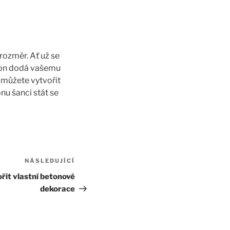
 rozměr. Ať už se
eton dodá vašemu
 můžete vytvořit
nu šanci stát se
NÁSLEDUJÍCÍ
Následující
příspěvek
ořit vlastní betonové
dekorace