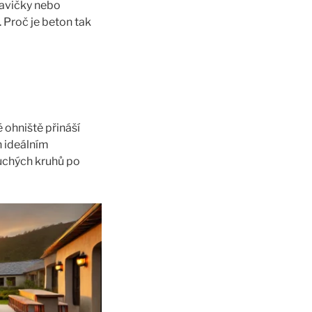
 lavičky nebo
 Proč je beton tak
 ohniště přináší
n ideálním
uchých kruhů po