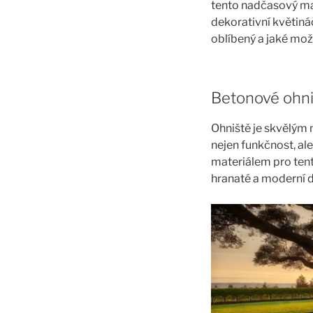
tento nadčasový mate
dekorativní květiná
oblíbený a jaké mož
Betonové ohni
Ohniště je skvělým 
nejen funkčnost, ale
materiálem pro ten
hranaté a moderní de