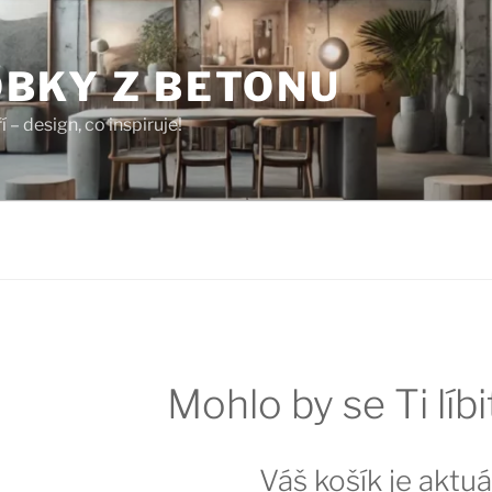
BKY Z BETONU
í – design, co inspiruje!
Mohlo by se Ti líb
Váš košík je aktu