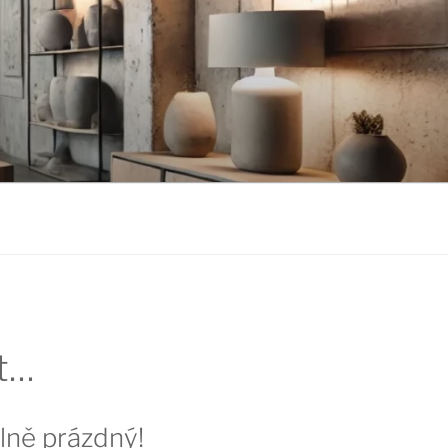
it…
álně prázdný!